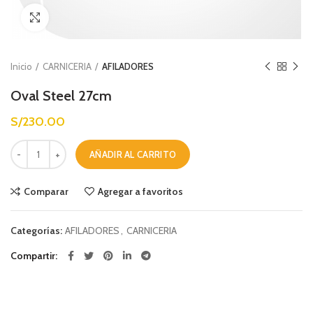
Ver completo
Inicio
CARNICERIA
AFILADORES
Oval Steel 27cm
S/
230.00
Oval Steel 27cm cantidad
AÑADIR AL CARRITO
Comparar
Agregar a favoritos
Categorías:
AFILADORES
,
CARNICERIA
Compartir