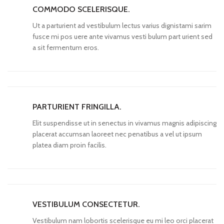
COMMODO SCELERISQUE.
Ut a parturient ad vestibulum lectus varius dignistami sarim
fusce mi pos uere ante vivamus vesti bulum part urient sed
a sit fermentum eros.
PARTURIENT FRINGILLA.
Elit suspendisse ut in senectus in vivamus magnis adipiscing
placerat accumsan laoreet nec penatibus a vel ut ipsum
platea diam proin facilis.
VESTIBULUM CONSECTETUR.
Vestibulum nam lobortis scelerisque eu mi leo orci placerat