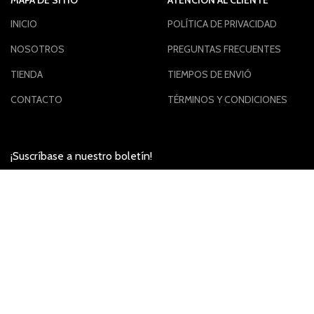
MAPA DE SITIO
ATENCIÓN AL CLIENTE
INICIO
POLÍTICA DE PRIVACIDAD
NOSOTROS
PREGUNTAS FRECUENTES
TIENDA
TIEMPOS DE ENVIÓ
CONTACTO
TÉRMINOS Y CONDICIONES
¡Suscríbase a nuestro boletín!
Se utilizará de acuerdo con nuestra
Política de privacidad
Síguenos en: