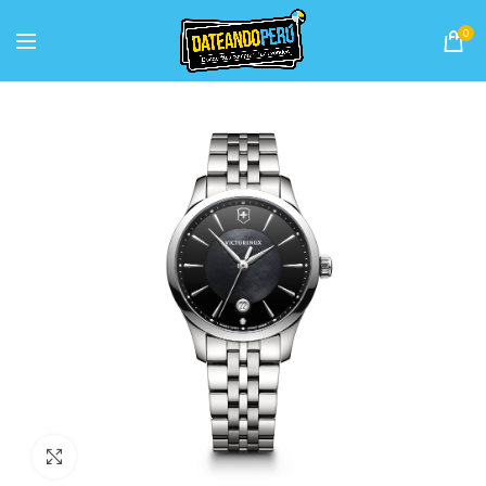
0
Ver completo