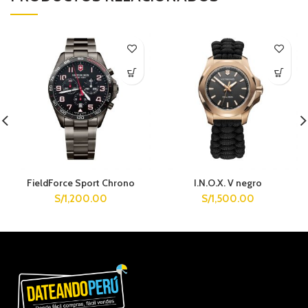
FieldForce Sport Chrono
I.N.O.X. V negro
S/
1,200.00
S/
1,500.00